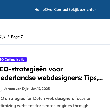
Home
Over
Contact
Bekijk berichten
ijk
Page 7
EO Optimalisatie
EO-strategieën voor
ederlandse webdesigners: Tips,
echnieken en tools
Jeroen van Dijk
Jun 17, 2025
timizing websites for search engines through