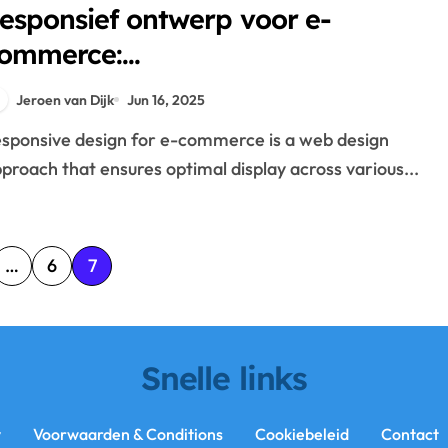
esponsief ontwerp voor e-
ommerce:
onversieoptimalisatie,
Jeroen van Dijk
Jun 16, 2025
roductpresentatie en
lantbeleving
proach that ensures optimal display across various...
…
6
7
Snelle links
y
Voorwaarden & Conditions
Cookiebeleid
Contact