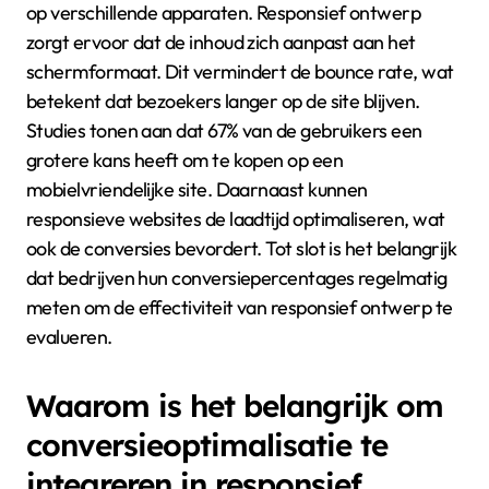
Wat zijn de meetbare resultaten
van conversieoptimalisatie door
responsief ontwerp?
Conversieoptimalisatie door responsief ontwerp leidt
tot hogere conversieratio’s. Websites die responsief
zijn, hebben vaak een conversieratio die met 20% kan
stijgen. Dit komt door verbeterde gebruikerservaring
op verschillende apparaten. Responsief ontwerp
zorgt ervoor dat de inhoud zich aanpast aan het
schermformaat. Dit vermindert de bounce rate, wat
betekent dat bezoekers langer op de site blijven.
Studies tonen aan dat 67% van de gebruikers een
grotere kans heeft om te kopen op een
mobielvriendelijke site. Daarnaast kunnen
responsieve websites de laadtijd optimaliseren, wat
ook de conversies bevordert. Tot slot is het belangrijk