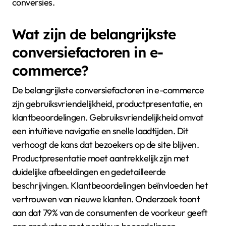
lagere bounce rate en hogere betrokkenheid.
Statistieken tonen aan dat 70% van de consumenten
een mobielvriendelijke website verkiest. Bovendien
vergroot een responsief ontwerp de toegankelijkheid
van producten. Dit resulteert in meer aankopen en
hogere conversieratio’s. Bedrijven die responsief
ontwerp toepassen, zien vaak een stijging van 20% in
conversies.
Wat zijn de belangrijkste
conversiefactoren in e-
commerce?
De belangrijkste conversiefactoren in e-commerce
zijn gebruiksvriendelijkheid, productpresentatie, en
klantbeoordelingen. Gebruiksvriendelijkheid omvat