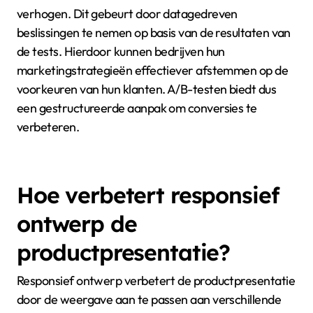
A/B-testen helpt bij het optimaliseren van conversies
door verschillende versies van een webpagina te
vergelijken. Dit proces stelt bedrijven in staat om te
zien welke versie beter presteert bij bezoekers. Door
specifieke elementen zoals knoppen, afbeeldingen of
teksten te variëren, kunnen bedrijven de impact op
gebruikersgedrag meten. Statistieken tonen aan dat
A/B-testen de conversieratio met 20% of meer kan
verhogen. Dit gebeurt door datagedreven
beslissingen te nemen op basis van de resultaten van
de tests. Hierdoor kunnen bedrijven hun
marketingstrategieën effectiever afstemmen op de
voorkeuren van hun klanten. A/B-testen biedt dus
een gestructureerde aanpak om conversies te
verbeteren.