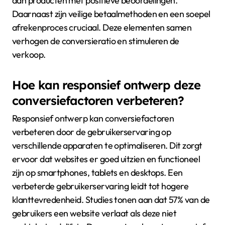
een intuïtieve navigatie en snelle laadtijden. Dit
verhoogt de kans dat bezoekers op de site blijven.
Productpresentatie moet aantrekkelijk zijn met
duidelijke afbeeldingen en gedetailleerde
beschrijvingen. Klantbeoordelingen beïnvloeden het
vertrouwen van nieuwe klanten. Onderzoek toont
aan dat 79% van de consumenten de voorkeur geeft
aan producten met positieve beoordelingen.
Daarnaast zijn veilige betaalmethoden en een soepel
afrekenproces cruciaal. Deze elementen samen
verhogen de conversieratio en stimuleren de
verkoop.
Hoe kan responsief ontwerp deze
conversiefactoren verbeteren?
Responsief ontwerp kan conversiefactoren