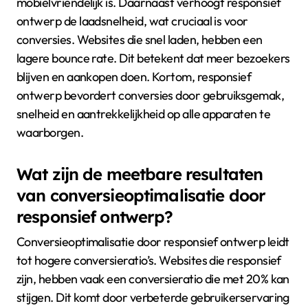
verbeteren door de gebruikerservaring op
verschillende apparaten te optimaliseren. Dit zorgt
ervoor dat websites er goed uitzien en functioneel
zijn op smartphones, tablets en desktops. Een
verbeterde gebruikerservaring leidt tot hogere
klanttevredenheid. Studies tonen aan dat 57% van de
gebruikers een website verlaat als deze niet
mobielvriendelijk is. Daarnaast verhoogt responsief
ontwerp de laadsnelheid, wat cruciaal is voor
conversies. Websites die snel laden, hebben een
lagere bounce rate. Dit betekent dat meer bezoekers
blijven en aankopen doen. Kortom, responsief
ontwerp bevordert conversies door gebruiksgemak,
snelheid en aantrekkelijkheid op alle apparaten te
waarborgen.