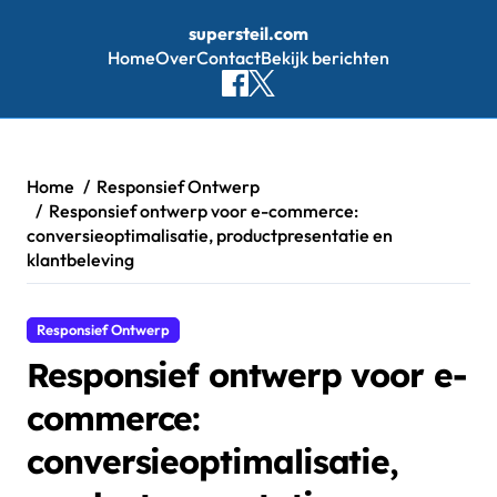
supersteil.com
Home
Over
Contact
Bekijk berichten
Skip
to
content
Home
Responsief Ontwerp
Responsief ontwerp voor e-commerce:
conversieoptimalisatie, productpresentatie en
klantbeleving
Responsief Ontwerp
Responsief ontwerp voor e-
commerce:
conversieoptimalisatie,