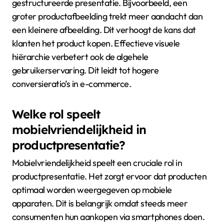
Visuele hiërarchie beïnvloedt de productpresentatie
door de aandacht van de klant te sturen. Dit gebeurt
door belangrijke elementen te benadrukken, zoals
afbeeldingen en prijzen. Een duidelijke hiërarchie
maakt het voor klanten makkelijker om informatie te
verwerken. Studies tonen aan dat consumenten
sneller beslissingen nemen bij een goed
gestructureerde presentatie. Bijvoorbeeld, een
groter productafbeelding trekt meer aandacht dan
een kleinere afbeelding. Dit verhoogt de kans dat
klanten het product kopen. Effectieve visuele
hiërarchie verbetert ook de algehele
gebruikerservaring. Dit leidt tot hogere
conversieratio’s in e-commerce.
Welke rol speelt