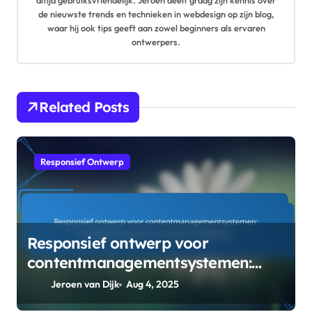
altijd gebruiksvriendelijk. Jeroen deelt graag zijn kennis over
g
de nieuwste trends en technieken in webdesign op zijn blog,
waar hij ook tips geeft aan zowel beginners als ervaren
a
ontwerpers.
t
i
Related Posts
o
n
Responsief Ontwerp
Responsief ontwerp voor
contentmanagementsystemen:
WordPress, Joomla en Drupal
Jeroen van Dijk
Aug 4, 2025
vergelijking