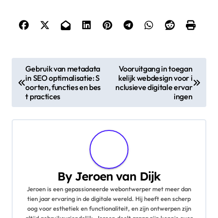
P
Gebruik van metadata
Vooruitgang in toegan
in SEO optimalisatie: S
kelijk webdesign voor i
o
oorten, functies en bes
nclusieve digitale ervar
t practices
ingen
s
t
n
a
By
Jeroen van Dijk
v
Jeroen is een gepassioneerde webontwerper met meer dan
tien jaar ervaring in de digitale wereld. Hij heeft een scherp
i
oog voor esthetiek en functionaliteit, en zijn ontwerpen zijn