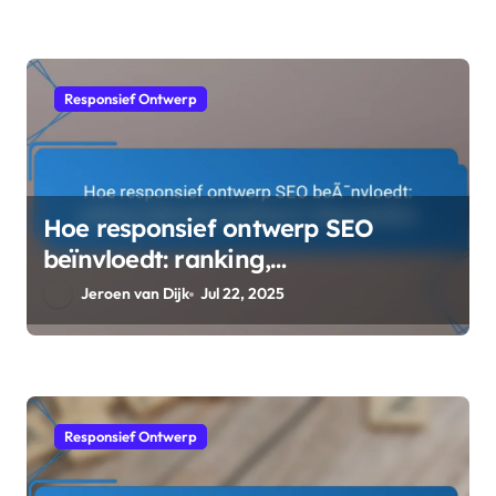
Responsief Ontwerp
Hoe responsief ontwerp SEO
beïnvloedt: ranking,
gebruikersgedrag en siteprestaties
Jeroen van Dijk
Jul 22, 2025
Responsief Ontwerp