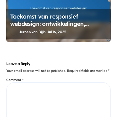
Toekomst van responsief
webdesign: ontwikkelingen,
technologieën en verwachtingen
Jeroen van Dijk
Jul 16, 2025
Leave a Reply
Your email address will not be published.
Required fields are marked
*
Comment
*