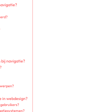
avigatie?
eerd?
?
bij navigatie?
?
twerpen?
ie in webdesign?
 gebruikers?
igatiesystemen?