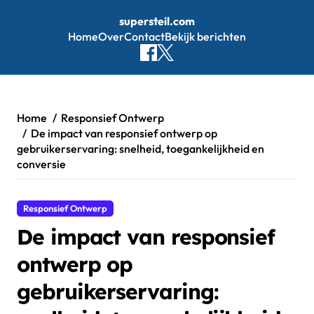
supersteil.com
Home
Over
Contact
Bekijk berichten
Skip
to
content
Home
Responsief Ontwerp
De impact van responsief ontwerp op
gebruikerservaring: snelheid, toegankelijkheid en
conversie
Responsief Ontwerp
De impact van responsief
ontwerp op
gebruikerservaring: